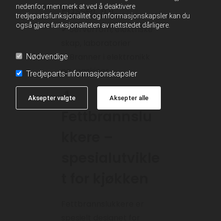
nedenfor, men merk at ved å deaktivere
Passer for:
tredjepartsfunksjonalitet og informasjonskapsler kan du
også gjøre funksjonaliteten av nettstedet dårligere.
✔ Serverrom, elektriske
skap, laboratorier
✔ Branner i elektronikk
Nødvendige
og maskiner
Tredjeparts-informasjonskapsler
4.
Aksepter valgte
Aksepter alle
Fettbrannslu
kkere –
spesialutvikle
t for kjøkken
Fettbrannslukkere er
spesielt designet for