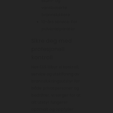
skum- og
vannbaserte
brannslukkere
10-års service: For
pulverapparater
Sikre deg med
profesjonell
kontroll
Hos ESS tilbyr vi kontroll,
service og utskiftning av
brannslukningsutstyr for
både privatpersoner og
bedrifter. Vi sørger for at
alt utstyr fungerer
optimalt og oppfyller