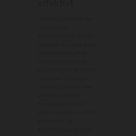
effektivt
Pulverapparater er de
mest brukte
brannslukkerne i Norge,
og det er ikke uten grunn.
De kan brukes på de
fleste typer branner,
inkludert branner i faste
materialer (tre, papir,
tekstiler), væsker (olje,
bensin) og gasser.
Pulverapparater er
svært effektive, men kan
gi mye støv og
etterlatenskaper som