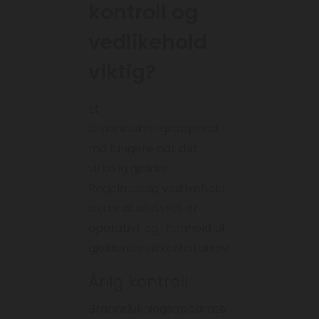
kontroll og
vedlikehold
viktig?
Et
brannslukningsapparat
må fungere når det
virkelig gjelder.
Regelmessig vedlikehold
sikrer at utstyret er
operativt og i henhold til
gjeldende sikkerhetskrav.
Årlig kontroll
Brannslukningsapparate