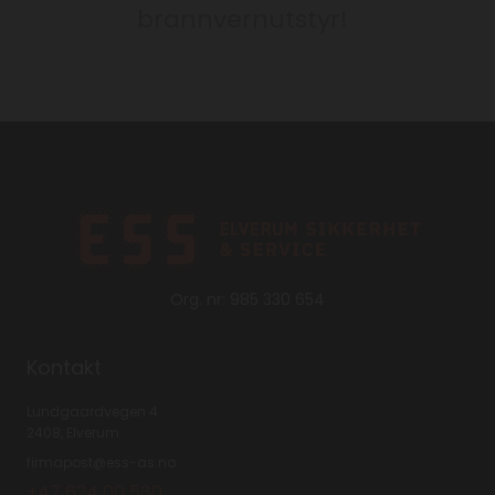
brannvernutstyr!
Org. nr: 985 330 654
Kontakt
Lundgaardvegen 4
2408, Elverum
firmapost@ess-as.no
+47 624 00 580