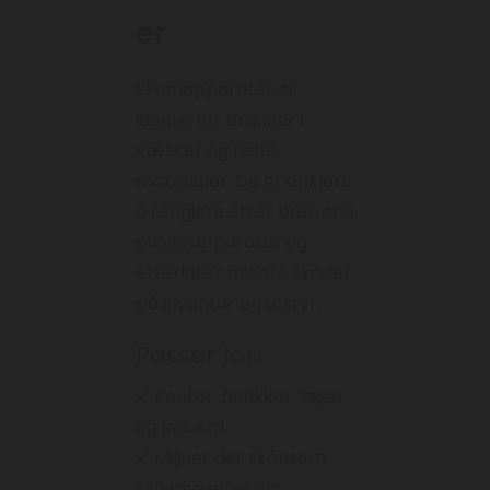
er
Skumapparater er
ideelle for branner i
væsker og faste
materialer. De er enklere
å rengjøre etter bruk enn
pulverapparater og
etterlater mindre skader
på inventar og utstyr.
Passer for:
✔ Kontor, butikker, lager
og industri
✔ Miljøer der skånsom
slukking er viktig