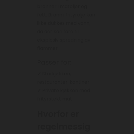
branner i matoljer og
fett. Brann i frityrolje kan
ikke slukkes med vann,
da det kan føre til
eksplosiv spredning av
flammer.
Passer for:
✔ Storkjøkken,
restauranter, kantiner
✔ Private kjøkken med
frityrstekt mat
Hvorfor er
regelmessig