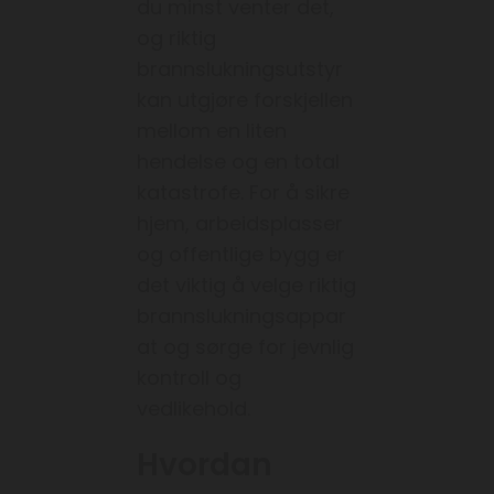
du minst venter det,
og riktig
brannslukningsutstyr
kan utgjøre forskjellen
mellom en liten
hendelse og en total
katastrofe. For å sikre
hjem, arbeidsplasser
og offentlige bygg er
det viktig å velge riktig
brannslukningsappar
at og sørge for jevnlig
kontroll og
vedlikehold.
Hvordan