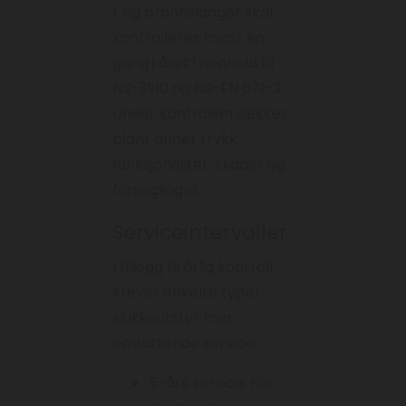
r og brannslanger skal
kontrolleres minst én
gang i året i henhold til
NS-3910 og NS-EN 671-3.
Under kontrollen sjekkes
blant annet trykk,
funksjonalitet, skader og
forseglinger.
Serviceintervaller
I tillegg til årlig kontroll
krever enkelte typer
slukkeutstyr mer
omfattende service:
5-års service: For