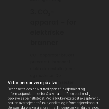
3. CO₂-
apparat – for
elektriske
branner
CO₂-apparater brukes
primært til branner i
elektriske installasjoner
og maskiner. De
etterlater ingen rester
Vi tar personvern på alvor
og er derfor velegnet for
Denne nettsiden bruker tredjepartsfunksjonalitet og
informasjonskapsler for å sikre at du får en best mulig
områder med sensitivt
opplevelse på nettstedet. Ved å bruke nettstedet aksepterer du
utstyr.
bruken av tredjepartsfunksjonalitet og informasjonskapsler.
Dersom du ønsker å endre innstillingene din kan du gjøre det