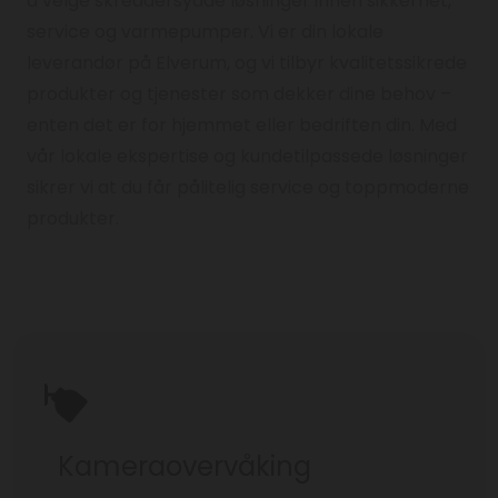
å velge skreddersydde løsninger innen sikkerhet,
service og varmepumper. Vi er din lokale
leverandør på Elverum, og vi tilbyr kvalitetssikrede
produkter og tjenester som dekker dine behov –
enten det er for hjemmet eller bedriften din. Med
vår lokale ekspertise og kundetilpassede løsninger
sikrer vi at du får pålitelig service og toppmoderne
produkter.
Kameraovervåking