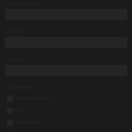
NAVN / BEDRIFT*
E-POST*
TELEFON*
JEG ØNSKER:
Kameraovervåking
Alarm
Varmepumpe