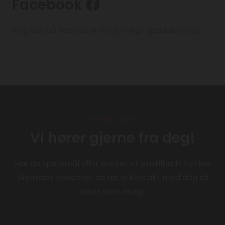
Facebook

Følg oss på Facebook for jevnlige oppdateringer
SPØR OSS
Vi hører gjerne fra deg!
Har du spørsmål eller ønsker et pristilbud? Fyll inn
skjemaet nedenfor, så tar vi kontakt med deg så
raskt som mulig.