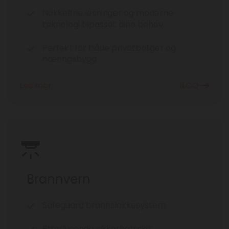
Nøkkelfrie løsninger og moderne
teknologi tilpasset dine behov
Perfekt for både privatboliger og
næringsbygg
Les mer
iLOQ

Brannvern
Safeguard brannslokkesystem
Etterlysende sikkerhetsskilt